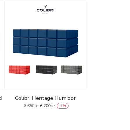
d
Colibri Heritage Humidor
6 650
kr
6 200
kr
-
7
%