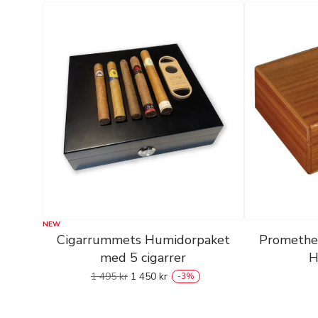
NEW
Cigarrummets Humidorpaket
Promethe
med 5 cigarrer
H
1 495
kr
1 450
kr
-
3
%