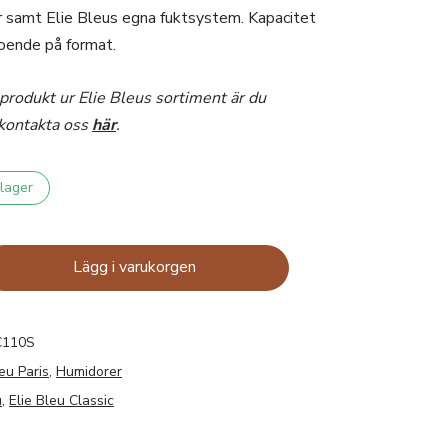
samt Elie Bleus egna fuktsystem. Kapacitet
roende på format.
produkt ur Elie Bleus sortiment är du
kontakta oss
här
.
 lager
Lägg i varukorgen
110S
leu Paris
,
Humidorer
u
,
Elie Bleu Classic