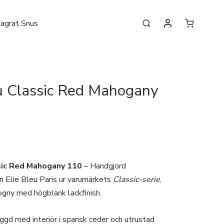
lagrat Snus
r
u Classic Red Mahogany
sic Red Mahogany 110
– Handgjord
ån Elie Bleu Paris ur varumärkets
Classic-serie
,
ogny med högblank lackfinish.
gd med interiör i spansk ceder och utrustad