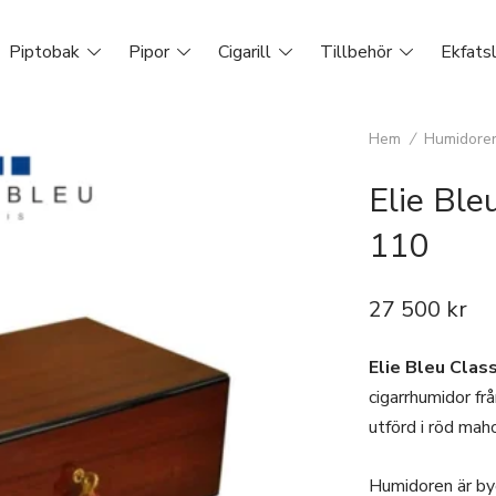
Piptobak
Pipor
Cigarill
Tillbehör
Ekfats
Hem
/
Humidore
Elie Ble
110
27 500
kr
Elie Bleu Clas
cigarrhumidor fr
utförd i röd mah
Humidoren är byg