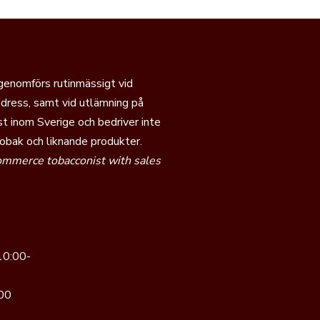
 genomförs rutinmässigt vid
dress, samt vid utlämning på
t inom Sverige och bedriver inte
tobak och liknande produkter.
commerce tobacconist with sales
10:00-
00