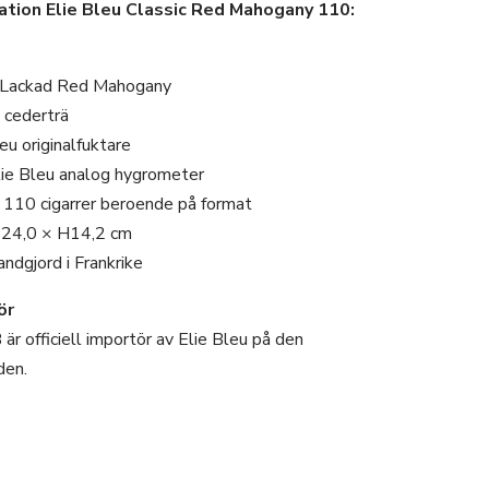
tion Elie Bleu Classic Red Mahogany 110:
 Lackad Red Mahogany
 cederträ
leu originalfuktare
Elie Bleu analog hygrometer
ka 110 cigarrer beroende på format
B24,0 × H14,2 cm
andgjord i Frankrike
ör
r officiell importör av Elie Bleu på den
den.