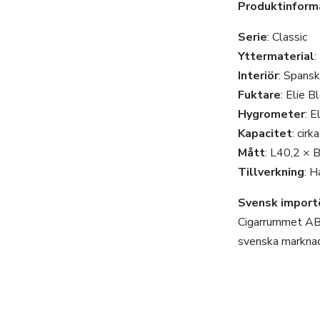
Produktinforma
Serie
: Classic
Yttermaterial
:
Interiör
: Spansk
Fuktare
: Elie B
Hygrometer
: 
Kapacitet
: cir
Mått
: L40,2 × 
Tillverkning
: H
Svensk import
Cigarrummet AB ä
svenska markna