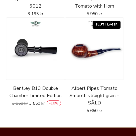
6012
Tomato with Horn
3 195
kr
5 950
kr
Bentley B13 Double
Albert Pipes Tomato
Chamber Limited Edition
Smooth straight grain –
SÅLD
3 950
kr
3 550
kr
-
10
%
5 650
kr