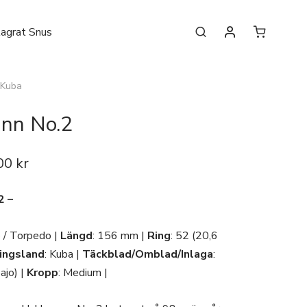
lagrat Snus
Kuba
nn No.2
00
kr
2 –
e / Torpedo |
Längd
: 156 mm |
Ring
: 52 (20,6
ningsland
: Kuba |
Täckblad/Omblad/Inlaga
:
ajo) |
Kropp
: Medium |