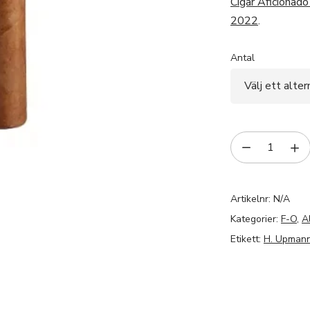
Cigar Aficionad
2022
.
Antal
Artikelnr:
N/A
Kategorier:
F-O
,
A
Etikett:
H. Upmann 