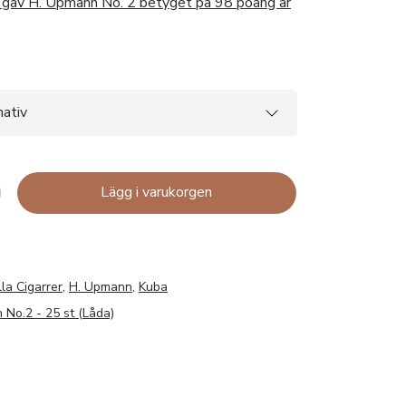
o gav H. Upmann No. 2 betyget på 98 poäng år
Lägg i varukorgen
lla Cigarrer
,
H. Upmann
,
Kuba
No.2 - 25 st (Låda)