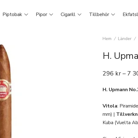
Piptobak
Pipor
Cigarill
Tillbehör
Ekfats
Hem
/
Länder
/
H. Upma
296
kr
–
7 3
H. Upmann No.
Vitola
: Piramid
mm) |
Tillverk
Kuba (Vuelta Ab