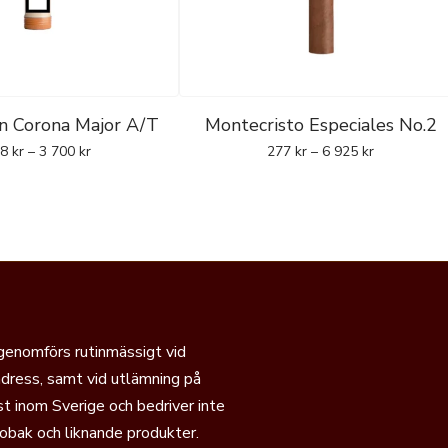
 Corona Major A/T
Montecristo Especiales No.2
48
kr
–
3 700
kr
277
kr
–
6 925
kr
 genomförs rutinmässigt vid
dress, samt vid utlämning på
t inom Sverige och bedriver inte
tobak och liknande produkter.