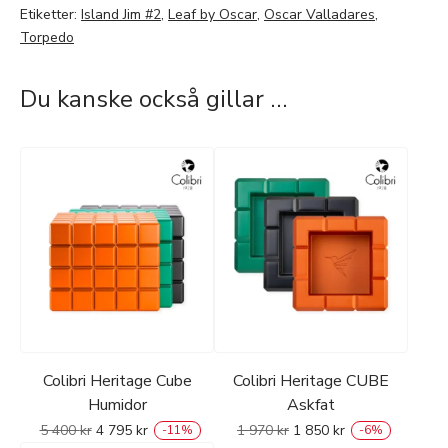
Etiketter:
Island Jim #2
,
Leaf by Oscar
,
Oscar Valladares
,
Torpedo
Du kanske också gillar …
Colibri Heritage Cube
Colibri Heritage CUBE
Humidor
Askfat
5 400
kr
4 795
kr
1 970
kr
1 850
kr
-
11
%
-
6
%