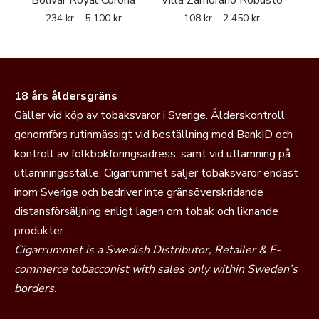
Bolivar Royal Corona
Villa Zamorano Robusto
234
kr
–
5 100
kr
108
kr
–
2 450
kr
18 års åldersgräns
Gäller vid köp av tobaksvaror i Sverige. Ålderskontroll
genomförs rutinmässigt vid beställning med BankID och
kontroll av folkbokföringsadress, samt vid utlämning på
utlämningsställe. Cigarrummet säljer tobaksvaror endast
inom Sverige och bedriver inte gränsöverskridande
distansförsäljning enligt lagen om tobak och liknande
produkter.
Cigarrummet is a Swedish Distributor, Retailer & E-
commerce tobacconist with sales only within Sweden’s
borders.