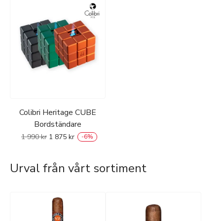
Colibri Heritage CUBE
Bordständare
1 990
kr
1 875
kr
-
6
%
Urval från vårt sortiment