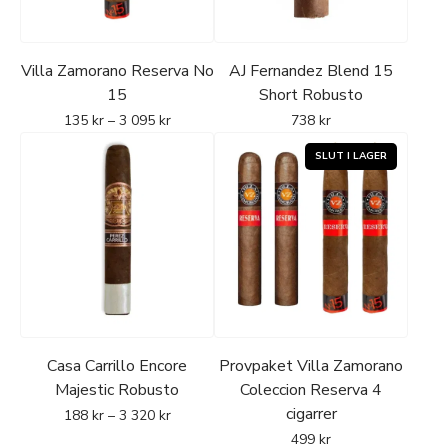
Villa Zamorano Reserva No
AJ Fernandez Blend 15
15
Short Robusto
135
kr
–
3 095
kr
738
kr
Casa Carrillo Encore
Provpaket Villa Zamorano
Majestic Robusto
Coleccion Reserva 4
cigarrer
188
kr
–
3 320
kr
499
kr