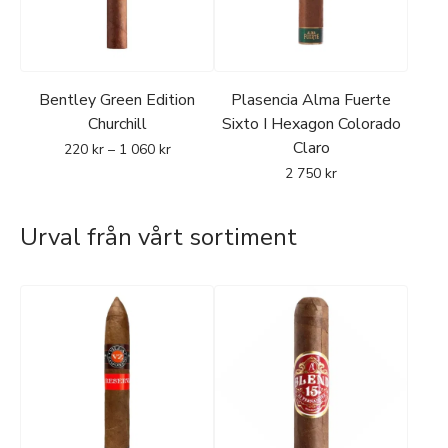
Bentley Green Edition
Plasencia Alma Fuerte
Churchill
Sixto I Hexagon Colorado
Claro
220
kr
–
1 060
kr
2 750
kr
Urval från vårt sortiment