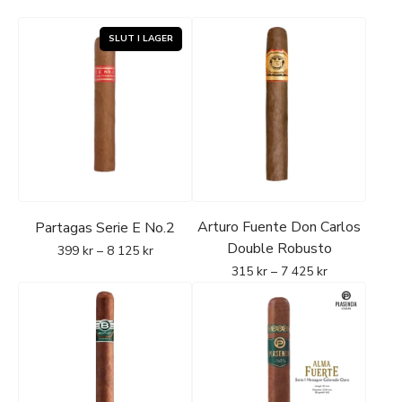
Arturo Fuente Don Carlos
Partagas Serie E No.2
Double Robusto
399
kr
–
8 125
kr
315
kr
–
7 425
kr