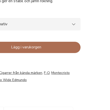
 ger en stabil och jämn rökning.
Lägg i varukorgen
Cigarrer från kända märken
,
F-O
,
Montecristo
to Wide Edmundo