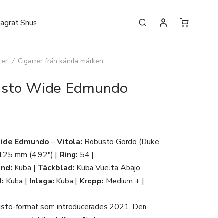
lagrat Snus
rer
/
Cigarrer från kända märken
isto Wide Edmundo
Wide Edmundo
–
Vitola:
Robusto Gordo (Duke
125 mm (4.92″) |
Ring:
54 |
and:
Kuba |
Täckblad:
Kuba Vuelta Abajo
:
Kuba |
Inlaga:
Kuba |
Kropp:
Medium + |
usto-format som introducerades 2021. Den