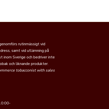
 genomförs rutinmässigt vid
dress, samt vid utlämning på
t inom Sverige och bedriver inte
tobak och liknande produkter.
commerce tobacconist with sales
10:00-