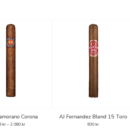
Zamorano Corona
AJ Fernandez Blend 15 Toro
8
kr
–
2 080
kr
830
kr