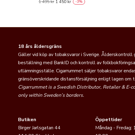
1 495
kr
1 450
kr
-
3
%
18 års åldersgräns
Gäller vid köp av tobaksvaror i Sverige. Ålderskontroll
beställning med BankID och kontroll av folkbokföringsa
utlämningsställe. Cigarrummet säljer tobaksvaror endas
gränsöverskridande distansförsäljning enligt lagen om 
Cigarrummet is a Swedish Distributor, Retailer & E-
only within Sweden’s borders.
Butiken
Öppettider
Birger Jarlsgatan 44
Måndag - Fredag: 