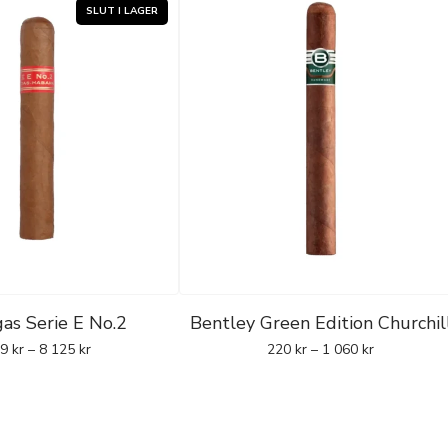
as Serie E No.2
Bentley Green Edition Churchil
99
kr
–
8 125
kr
220
kr
–
1 060
kr