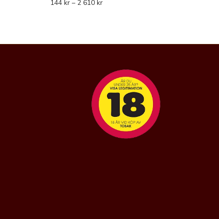
144
kr
–
2 610
kr