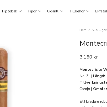
Piptobak
Pipor
Cigarill
Tillbehör
Ekfats
Hem
/
Alla Cigar
Montecr
3 160
kr
Montecristo 
No. 3) |
Längd:
Tillverkningsl
Corojo |
Omblad
Ett bredare rob