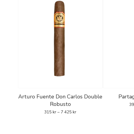
Arturo Fuente Don Carlos Double
Partag
Robusto
3
315
kr
–
7 425
kr