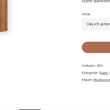
större diametern
Antal
Artikelnr:
N/A
Kategorier:
Kuba
,
Etikett:
Montecris