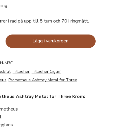
ing.
er i rad på upp till 8 tum och 70 i ringmått.
Lägg i varukorgen
H-M3C
askfat
,
Tillbehör
,
Tillbehör Cigarr
eus
,
Prometheus Ashtray Metal for Three
etheus Ashtray Metal for Three Krom:
ometheus
l
ögglans