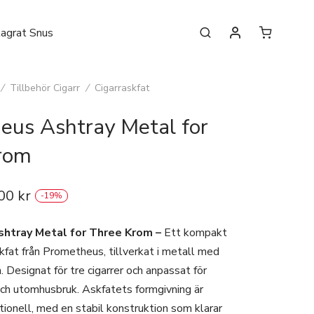
lagrat Snus
/
Tillbehör Cigarr
/
Cigarraskfat
eus Ashtray Metal for
rom
100
kr
-
19
%
htray Metal for Three Krom –
Ett kompakt
skfat från Prometheus, tillverkat i metall med
. Designat för tre cigarrer och anpassat för
ch utomhusbruk. Askfatets formgivning är
ionell, med en stabil konstruktion som klarar