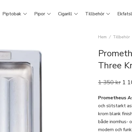
Piptobak
Pipor
Cigarill
Tillbehör
Ekfats
Hem
/
Tillbehör
Prometh
Three K
1 350
kr
1 
Prometheus As
och slitstarkt a
krom blank finish
både inomhus- o
modern och funkt