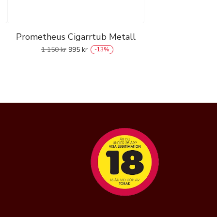
Prometheus Cigarrtub Metall
1 150
kr
995
kr
-
13
%