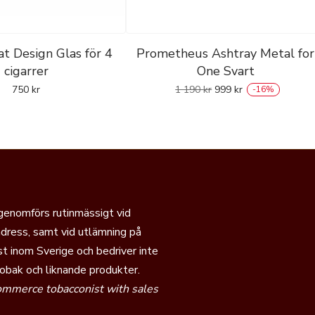
at Design Glas för 4
Prometheus Ashtray Metal for
cigarrer
One Svart
750
kr
1 190
kr
999
kr
-
16
%
 genomförs rutinmässigt vid
dress, samt vid utlämning på
t inom Sverige och bedriver inte
tobak och liknande produkter.
commerce tobacconist with sales