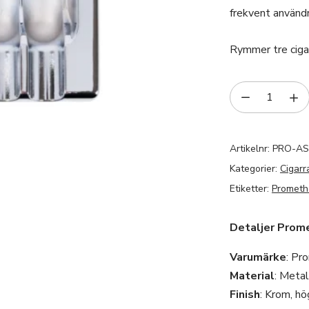
frekvent användn
Rymmer tre cigarr
Artikelnr:
PRO-AS
Kategorier:
Cigarr
Etiketter:
Prometh
Detaljer Prom
Varumärke
: Pr
Material
: Metal
Finish
: Krom, h