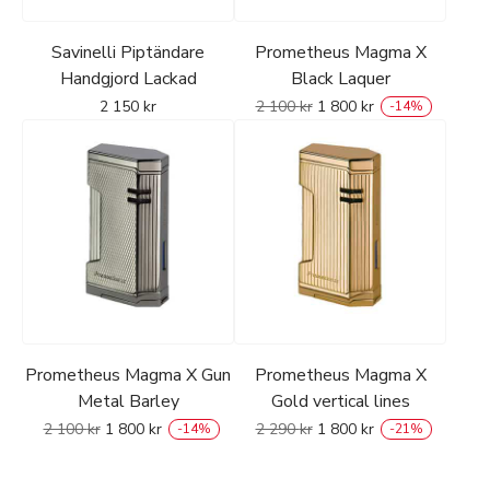
Savinelli Piptändare
Prometheus Magma X
Handgjord Lackad
Black Laquer
2 150
kr
2 100
kr
1 800
kr
-
14
%
Prometheus Magma X Gun
Prometheus Magma X
Metal Barley
Gold vertical lines
2 100
kr
1 800
kr
2 290
kr
1 800
kr
-
14
%
-
21
%