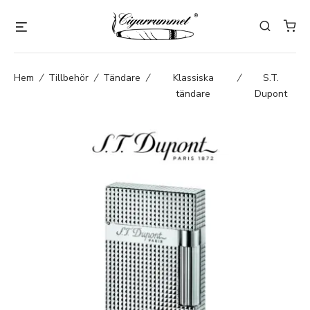
Hem
/
Tillbehör
/
Tändare
/
Klassiska
/
S.T.
tändare
Dupont