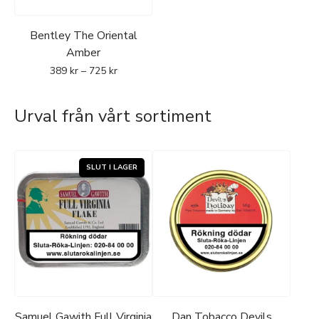
Bentley The Oriental
Amber
389
kr
–
725
kr
Urval från vårt sortiment
Samuel Gawith Full Virginia
Dan Tobacco Devils