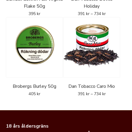
Flake 50g
Holiday
395
kr
391
kr
–
734
kr
Brobergs Burley 50g
Dan Tobacco Caro Mio
405
kr
391
kr
–
734
kr
18 års åldersgräns