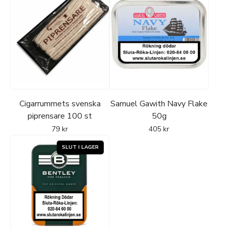
Cigarrummets svenska
Samuel Gawith Navy Flake
piprensare 100 st
50g
79
kr
405
kr