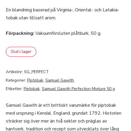
En blandning baserad på Virginia-, Oriental- och Latakia-
tobak utan tillsatt arom.
Förpackning:
Vakuumförsluten plåtburk, 50 g.
Slut i lager
Artikelnr:
SG_PERFECT
Kategorier:
Piptobak
,
Samuel Gawith
Etiketter:
Piptobak
,
Samuel Gawith Perfection Mixture 50 g
Samuel Gawith är ett brittiskt varumärke för piptobak
med ursprung i Kendal, England, grundat 1792. Historien
sträcker sig över mer än två sekler och präglas av
hantverk, tradition och recept som utvecklats över lång