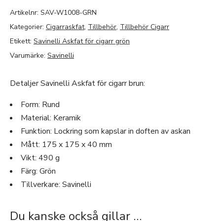
Artikelnr:
SAV-W1008-GRN
Kategorier:
Cigarraskfat
,
Tillbehör
,
Tillbehör Cigarr
Etikett:
Savinelli Askfat för cigarr grön
Varumärke:
Savinelli
Detaljer Savinelli Askfat för cigarr brun:
Form: Rund
Material: Keramik
Funktion: Lockring som kapslar in doften av askan
Mått: 175 x 175 x 40 mm
Vikt: 490 g
Färg: Grön
Tillverkare: Savinelli
Du kanske också gillar …