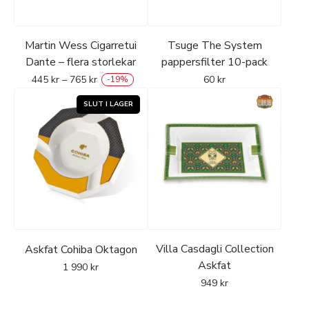
Martin Wess Cigarretui
Tsuge The System
Dante – flera storlekar
pappersfilter 10-pack
445
kr
–
765
kr
60
kr
-
19
%
Villa Casdagli Collection
Askfat Cohiba Oktagon
Askfat
1 990
kr
949
kr