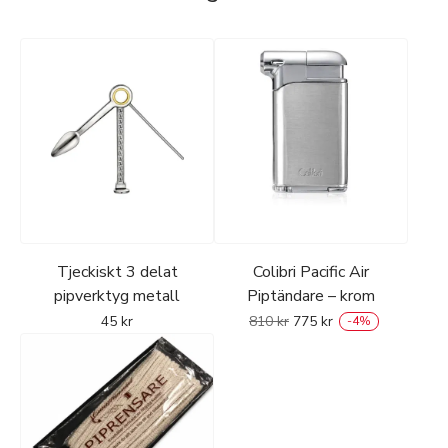
Tjeckiskt 3 delat
Colibri Pacific Air
pipverktyg metall
Piptändare – krom
45
kr
810
kr
775
kr
-
4
%