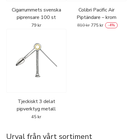
Cigarrummets svenska
Colibri Pacific Air
piprensare 100 st
Piptändare – krom
79
kr
810
kr
775
kr
-
4
%
Tjeckiskt 3 delat
pipverktyg metall
45
kr
Urval från vårt sortiment