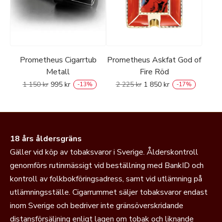
Prometheus Cigarrtub
Prometheus Askfat God of
Metall
Fire Röd
1 150
kr
995
kr
2 225
kr
1 850
kr
-
13
%
-
17
%
18 års åldersgräns
Gäller vid köp av tobaksvaror i Sverige. Ålderskontroll
genomförs rutinmässigt vid beställning med BankID och
kontroll av folkbokföringsadress, samt vid utlämning på
utlämningsställe. Cigarrummet säljer tobaksvaror endast
inom Sverige och bedriver inte gränsöverskridande
distansförsäljning enligt lagen om tobak och liknande