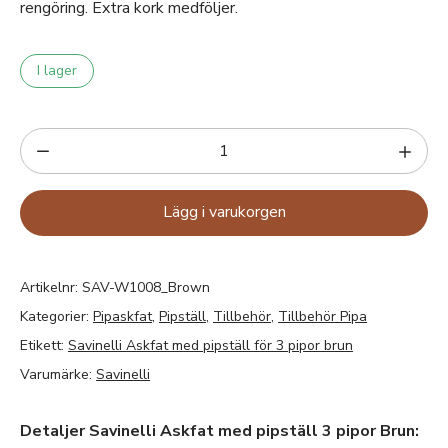
rengöring. Extra kork medföljer.
I lager
Lägg i varukorgen
Artikelnr:
SAV-W1008_Brown
Kategorier:
Pipaskfat
,
Pipställ
,
Tillbehör
,
Tillbehör Pipa
Etikett:
Savinelli Askfat med pipställ för 3 pipor brun
Varumärke:
Savinelli
Detaljer Savinelli Askfat med pipställ 3 pipor Brun: