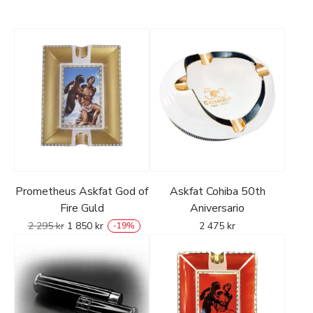
Prometheus Askfat God of
Askfat Cohiba 50th
Fire Guld
Aniversario
2 295
kr
1 850
kr
2 475
kr
-
19
%