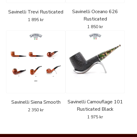
Savinelli Oceano 626
Savinelli Trevi Rusticated
Rusticated
1 895
kr
1 850
kr
Savinelli Camouflage 101
Savinelli Siena Smooth
Rusticated Black
2 350
kr
1 975
kr