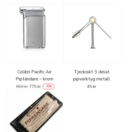
Colibri Pacific Air
Tjeckiskt 3 delat
Piptändare – krom
pipverktyg metall
810
kr
775
kr
45
kr
-
4
%