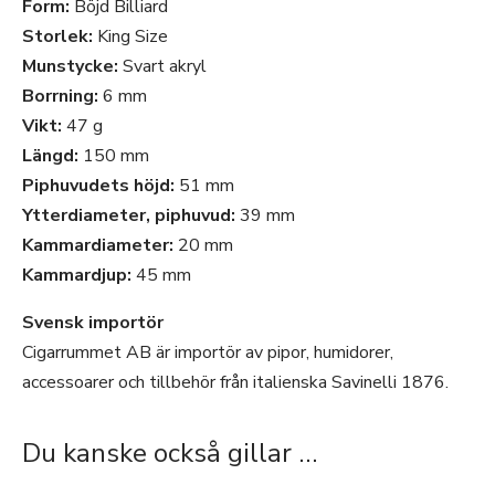
Form:
Böjd Billiard
Storlek:
King Size
Munstycke:
Svart akryl
Borrning:
6 mm
Vikt:
47 g
Längd:
150 mm
Piphuvudets höjd:
51 mm
Ytterdiameter, piphuvud:
39 mm
Kammardiameter:
20 mm
Kammardjup:
45 mm
Svensk importör
Cigarrummet AB är importör av pipor, humidorer,
accessoarer och tillbehör från italienska Savinelli 1876.
Du kanske också gillar …