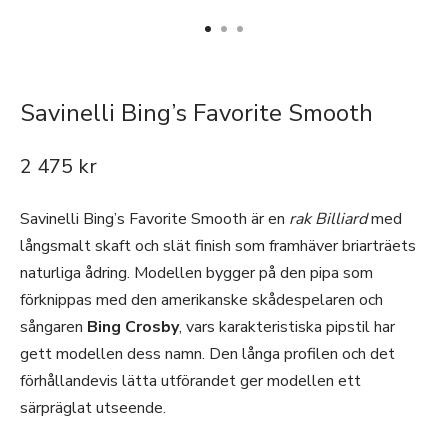
Savinelli Bing’s Favorite Smooth
2 475
kr
Savinelli Bing’s Favorite Smooth är en
rak Billiard
med
långsmalt skaft och slät finish som framhäver briarträets
naturliga ådring. Modellen bygger på den pipa som
förknippas med den amerikanske skådespelaren och
sångaren
Bing Crosby
, vars karakteristiska pipstil har
gett modellen dess namn. Den långa profilen och det
förhållandevis lätta utförandet ger modellen ett
särpräglat utseende.