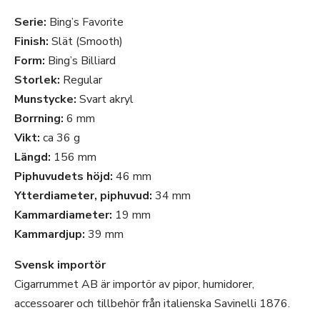
Serie:
Bing’s Favorite
Finish:
Slät (Smooth)
Form:
Bing’s Billiard
Storlek:
Regular
Munstycke:
Svart akryl
Borrning:
6 mm
Vikt:
ca 36 g
Längd:
156 mm
Piphuvudets höjd:
46 mm
Ytterdiameter, piphuvud:
34 mm
Kammardiameter:
19 mm
Kammardjup:
39 mm
Svensk importör
Cigarrummet AB är importör av pipor, humidorer,
accessoarer och tillbehör från italienska Savinelli 1876.