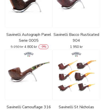
Savinelli Autograph Panel
Savinelli Bacco Rusticated
Serie 0005
904
5 250
kr
4 800
kr
1 950
kr
-
9
%
Savinelli Camouflage 316
Savinelli St Nicholas