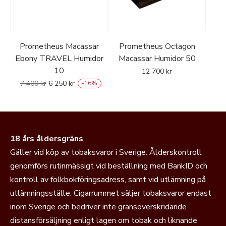
Prometheus Macassar
Prometheus Octagon
Ebony TRAVEL Humidor
Macassar Humidor 50
10
12 700
kr
7 400
kr
6 250
kr
-
16
%
18 års åldersgräns
Gäller vid köp av tobaksvaror i Sverige. Ålderskontroll
genomförs rutinmässigt vid beställning med BankID och
kontroll av folkbokföringsadress, samt vid utlämning på
utlämningsställe. Cigarrummet säljer tobaksvaror endast
inom Sverige och bedriver inte gränsöverskridande
distansförsäljning enligt lagen om tobak och liknande