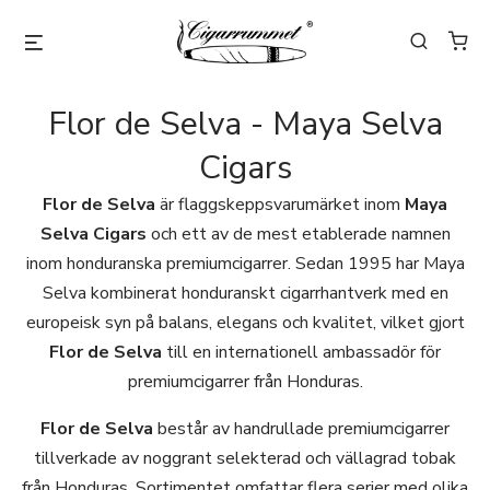
Flor de Selva - Maya Selva
Cigars
Flor de Selva
är flaggskeppsvarumärket inom
Maya
Selva Cigars
och ett av de mest etablerade namnen
inom honduranska premiumcigarrer. Sedan 1995 har Maya
Selva kombinerat honduranskt cigarrhantverk med en
europeisk syn på balans, elegans och kvalitet, vilket gjort
Flor de Selva
till en internationell ambassadör för
premiumcigarrer från Honduras.
Flor de Selva
består av handrullade premiumcigarrer
tillverkade av noggrant selekterad och vällagrad tobak
från Honduras. Sortimentet omfattar flera serier med olika