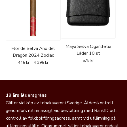
Maya Selva Cigarilletui
Flor de Selva Año del
Läder 10 st
Dragón 2024 Zodiac
575
kr
445
kr
–
4 395
kr
18 års åldersgräns
Gäller vid köp av tobaksvaror i Sverige. Ålderskontroll
genomförs rutinmässigt vid beställning med BankID och
kontroll av folkbokföringsadress, samt vid utlämning på
utlämningsställe. Cigarrummet säljer tobaksvaror endast