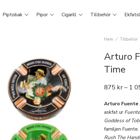
Piptobak
Pipor
Cigarill
Tillbehör
Ekfats
Hem
/
Tillbehör
Arturo 
Time
875
kr
–
1 0
Arturo Fuente
askfat ur
Fuente
Goddess of Tob
familjen Fuente
Rush The Hands