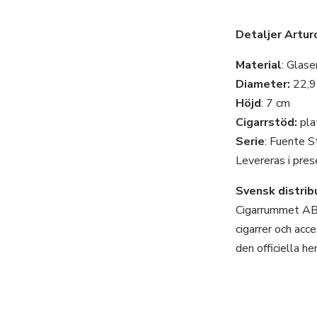
Detaljer Artur
Material
: Glase
Diameter:
22,9
Höjd
: 7 cm
Cigarrstöd:
pla
Serie
: Fuente S
Levereras i pres
Svensk distrib
Cigarrummet AB ä
cigarrer och acc
den officiella h