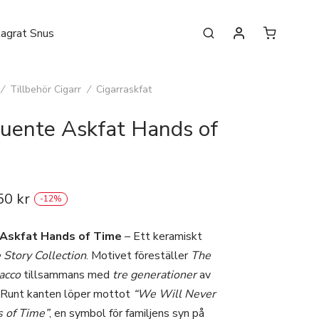
lagrat Snus
/
Tillbehör Cigarr
/
Cigarraskfat
Fuente Askfat Hands of
50
kr
-
12
%
 Askfat Hands of Time
– Ett keramiskt
 Story Collection
. Motivet föreställer
The
acco
tillsammans med
tre generationer
av
. Runt kanten löper mottot
“We Will Never
 of Time”
, en symbol för familjens syn på