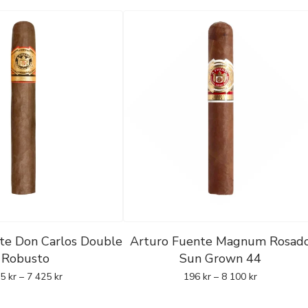
te Don Carlos Double
Arturo Fuente Magnum Rosad
Robusto
Sun Grown 44
15
kr
–
7 425
kr
196
kr
–
8 100
kr