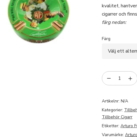
kvalitet, hantve
cigarrer och finn
färg nedan:
Färg
Artikelnr:
N/A
Kategorier:
Tillbe
Tillbehör Cigarr
Etiketter:
Arturo 
Varumärke:
Artur