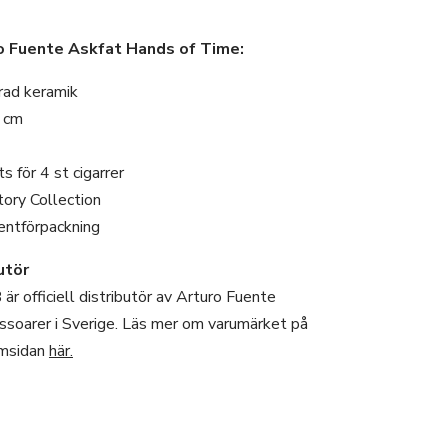
o Fuente Askfat Hands of Time:
rad keramik
 cm
ts för 4 st cigarrer
tory Collection
entförpackning
utör
r officiell distributör av Arturo Fuente
essoarer i Sverige. Läs mer om varumärket på
emsidan
här.