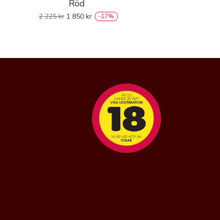
Röd
2 225
kr
1 850
kr
-
17
%