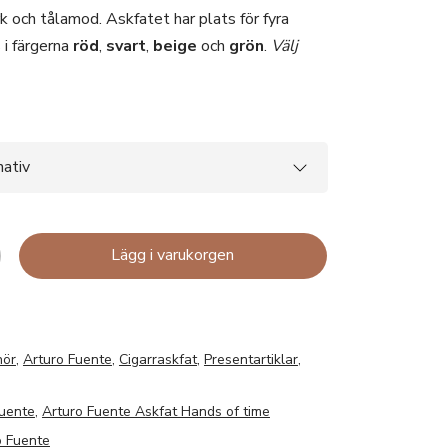
rk och tålamod. Askfatet har plats för fyra
s i färgerna
röd
,
svart
,
beige
och
grön
.
Välj
Lägg i varukorgen
hör
,
Arturo Fuente
,
Cigarraskfat
,
Presentartiklar
,
Fuente
,
Arturo Fuente Askfat Hands of time
o Fuente