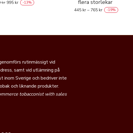
flera storlekar
0
kr
995
kr
-
13
%
445
kr
–
765
kr
-
19
%
 genomförs rutinmässigt vid
dress, samt vid utlämning på
t inom Sverige och bedriver inte
tobak och liknande produkter.
commerce tobacconist with sales