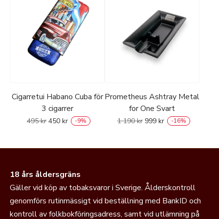
Cigarretui Habano Cuba för
Prometheus Ashtray Metal
3 cigarrer
for One Svart
495
kr
450
kr
1 190
kr
999
kr
-
9
%
-
16
%
18 års åldersgräns
Gäller vid köp av tobaksvaror i Sverige. Ålderskontroll
genomförs rutinmässigt vid beställning med BankID och
kontroll av folkbokföringsadress, samt vid utlämning på