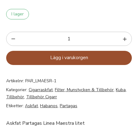
I lager
Lägg i varukorgen
Artikelnr:
PAR_LMAESR-1
Kategorier:
Cigarraskfat
,
Filter, Munstycken & Tillbehör
,
Kuba
,
Tillbehör
,
Tillbehör Cigarr
Etiketter:
Askfat
,
Habanos
,
Partagas
Askfat Partagas Linea Maestra litet