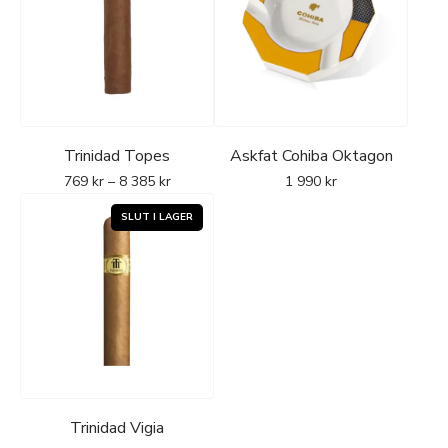
Trinidad Topes
Askfat Cohiba Oktagon
769
kr
–
8 385
kr
1 990
kr
Trinidad Vigia