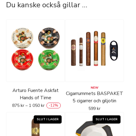
Du kanske också gillar …
NEW
Arturo Fuente Askfat
Cigarrummets BASPAKET
Hands of Time
5 cigarrer och giljotin
875
kr
–
1 050
kr
-
12
%
599
kr