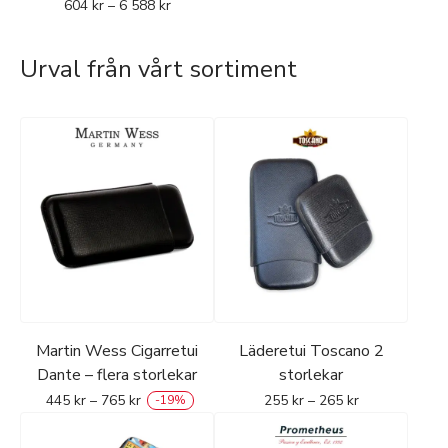
604
kr
–
6 588
kr
Urval från vårt sortiment
Martin Wess Cigarretui
Läderetui Toscano 2
Dante – flera storlekar
storlekar
445
kr
–
765
kr
255
kr
–
265
kr
-
19
%