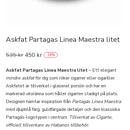
Askfat Partagas Linea Maestra litet
535
kr
450
kr
-
16
%
Askfat Partagas Linea Maestra litet
– Ett elegant
mindre askfat
för dig som röker cigarrer eller cigariller.
Askfatet är tillverkat i glaserat porslin och har en
markerad viloränna som håller cigarren stadigt på plats.
Designen hämtar inspiration från
Partagás Línea Maestra
med djupblå färg, guldfärgade detaljer och den klassiska
Partagás-logotypen i centrum.
Tillverkat av Cigarte,
officiell tillverkare av Habanos tillbehör.