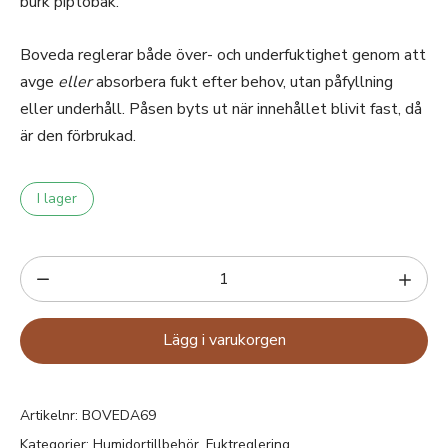
burk piptobak.
Boveda reglerar både över- och underfuktighet genom att
avge
eller
absorbera fukt efter behov, utan påfyllning
eller underhåll. Påsen byts ut när innehållet blivit fast, då
är den förbrukad.
I lager
Lägg i varukorgen
Artikelnr:
BOVEDA69
Kategorier:
Humidortillbehör
,
Fuktreglering