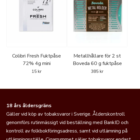
Colibri Fresh Fuktpåse
Metallhållare för 2 st
72% 4g mini
Boveda 60 g fuktpåse
15
kr
385
kr
18 års åldersgräns
Gäller vid köp av tobaksvaror i Sverige. Ålderskontroll
genomförs rutinmässigt vid beställning med BankID och
kontroll av folkbokföringsadress, samt vid utlämning på
utlämningsställe. Cigarrummet säljer tobaksvaror endast