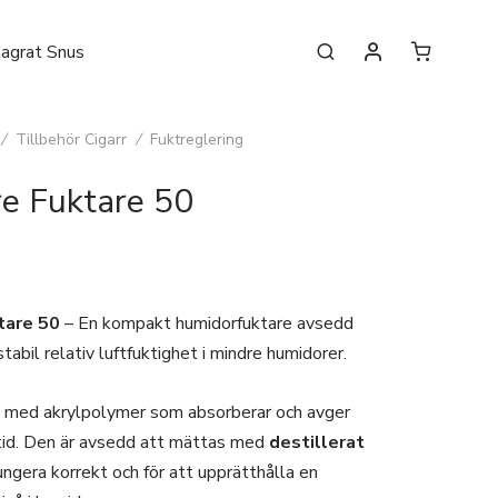
lagrat Snus
/
Tillbehör Cigarr
/
Fuktreglering
re Fuktare 50
tare 50
– En kompakt humidorfuktare avsedd
 stabil relativ luftfuktighet i mindre humidorer.
ld med akrylpolymer som absorberar och avger
 tid. Den är avsedd att mättas med
destillerat
ungera korrekt och för att upprätthålla en