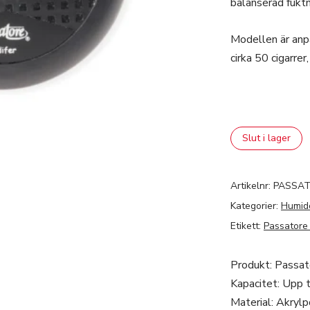
balanserad fuktn
Modellen är anp
cirka 50 cigarre
Slut i lager
Artikelnr:
PASSA
Kategorier:
Humido
Etikett:
Passatore
Produkt: Passat
Kapacitet: Upp ti
Material: Akryl