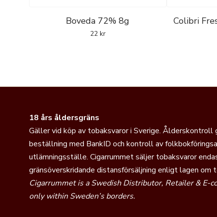
Boveda 72% 8g
Colibri Fr
22
kr
18 års åldersgräns
Gäller vid köp av tobaksvaror i Sverige. Ålderskontroll
beställning med BankID och kontroll av folkbokföringsa
utlämningsställe. Cigarrummet säljer tobaksvaror endas
gränsöverskridande distansförsäljning enligt lagen om 
Cigarrummet is a Swedish Distributor, Retailer & E-
only within Sweden’s borders.