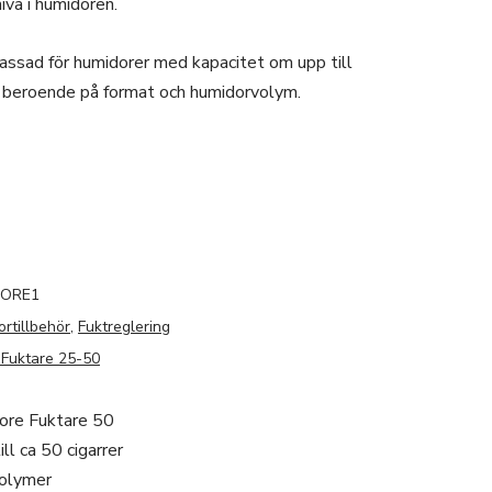
ivå i humidoren.
assad för humidorer med kapacitet om upp till
r, beroende på format och humidorvolym.
TORE1
rtillbehör
,
Fuktreglering
 Fuktare 25-50
ore Fuktare 50
ll ca 50 cigarrer
polymer