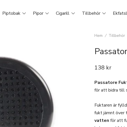
Piptobak
Pipor
Cigarill
Tillbehör
Ekfats
Hem
/
Tillbehör
Passato
138
kr
Passatore Fuk
för att bidra till
Fuktaren är fyl
fukt jämnt över
vatten
för att f