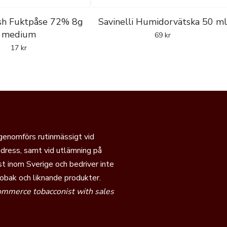
esh Fuktpåse 72% 8g
Savinelli Humidorvätska 50 ml
medium
69
kr
17
kr
 genomförs rutinmässigt vid
dress, samt vid utlämning på
t inom Sverige och bedriver inte
tobak och liknande produkter.
commerce tobacconist with sales