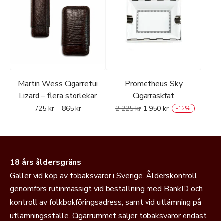
Martin Wess Cigarretui
Prometheus Sky
Lizard – flera storlekar
Cigarraskfat
725
kr
–
865
kr
2 225
kr
1 950
kr
-
12
%
18 års åldersgräns
Gäller vid köp av tobaksvaror i Sverige. Ålderskontroll
genomförs rutinmässigt vid beställning med BankID och
kontroll av folkbokföringsadress, samt vid utlämning på
utlämningsställe. Cigarrummet säljer tobaksvaror endast