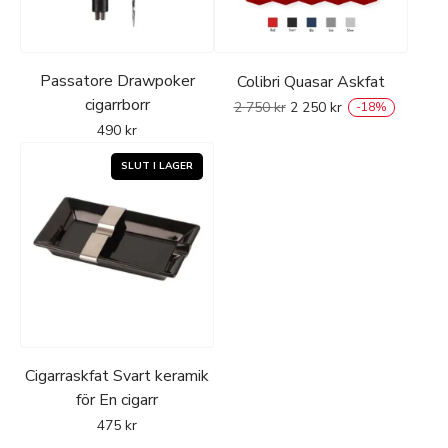
Passatore Drawpoker
Colibri Quasar Askfat
cigarrborr
2 750
kr
2 250
kr
-
18
%
490
kr
Cigarraskfat Svart keramik
för En cigarr
475
kr