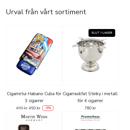
Urval från vårt sortiment
Cigarretui Habano Cuba för
Cigarraskfat Stinky i metall
3 cigarrer
för 4 cigarrer
495
kr
450
kr
780
kr
-
9
%