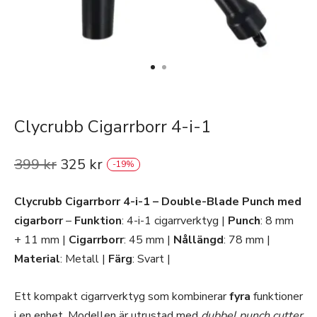
Clycrubb Cigarrborr 4-i-1
399
kr
325
kr
-
19
%
Clycrubb Cigarrborr 4-i-1 – Double-Blade Punch med
cigarborr
–
Funktion
: 4-i-1 cigarrverktyg |
Punch
: 8 mm
+ 11 mm |
Cigarrborr
: 45 mm |
Nållängd
: 78 mm |
Material
: Metall |
Färg
: Svart |
Ett kompakt cigarrverktyg som kombinerar
fyra
funktioner
i en enhet. Modellen är utrustad med
dubbel punch cutter