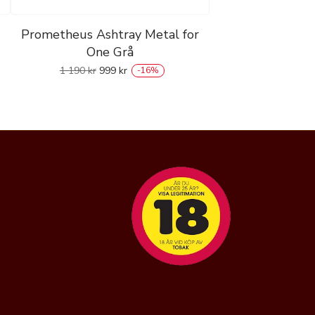
Prometheus Ashtray Metal for
One Grå
1 190
kr
999
kr
-
16
%