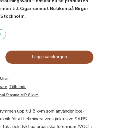
ställningsvara – önskar du se produkten
mmen till Cigarrummet Butiken på Birger
i Stockholm.
s
Lägg i varukorgen
_8kvm
nare
,
Tillbehör
al Plasma AIR 8 kvm
utrymmen upp till 8 kvm som använder icke-
knik för att eliminera virus (inklusive SARS-
, lukt och flyktiga organiska föreningar (VOC) i