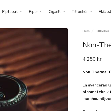
Piptobak
Pipor
Cigarill
Tillbehör
Ekfats
Hem
/
Tillbehör
Non-The
4 250
kr
Non-Thermal P
En avancerad l
plasmateknik fö
inomhusmiljöer