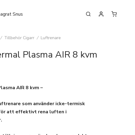
lagrat Snus
/
Tillbehör Cigarr
/
Luftrenare
rmal Plasma AIR 8 kvm
lasma AIR 8 kvm –
uftrenare som använder icke-termisk
r att effektivt rena luften i
.