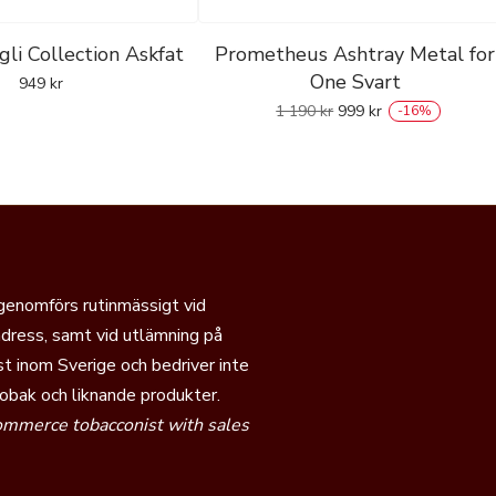
gli Collection Askfat
Prometheus Ashtray Metal for
One Svart
949
kr
1 190
kr
999
kr
-
16
%
 genomförs rutinmässigt vid
dress, samt vid utlämning på
t inom Sverige och bedriver inte
tobak och liknande produkter.
commerce tobacconist with sales