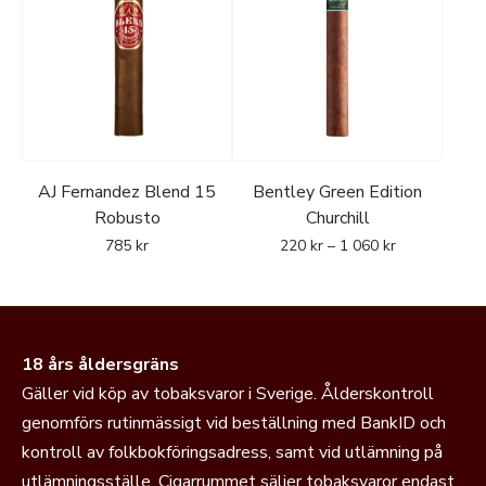
AJ Fernandez Blend 15
Bentley Green Edition
Robusto
Churchill
785
kr
220
kr
–
1 060
kr
18 års åldersgräns
Gäller vid köp av tobaksvaror i Sverige. Ålderskontroll
genomförs rutinmässigt vid beställning med BankID och
kontroll av folkbokföringsadress, samt vid utlämning på
utlämningsställe. Cigarrummet säljer tobaksvaror endast