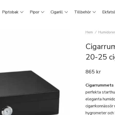
Piptobak
Pipor
Cigarill
Tillbehör
Ekfats
Hem
/
Humidore
Cigarru
20-25 ci
865
kr
Cigarrummets 
perfekta starthum
eleganta humidor
cigarrkonnässör
hygrometer och h