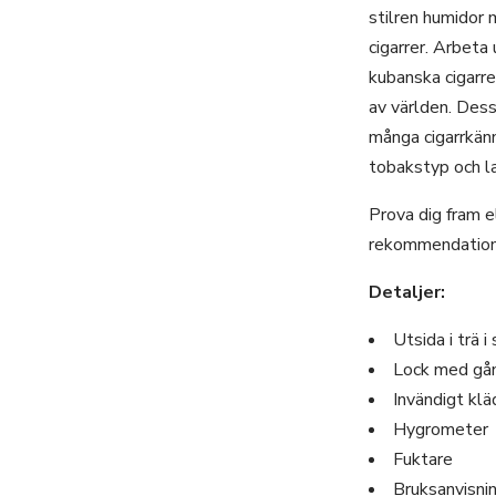
stilren humidor 
cigarrer. Arbeta
kubanska cigarrer
av världen. Dess
många cigarrkän
tobakstyp och la
Prova dig fram e
rekommendation
Detaljer:
Utsida i trä i
Lock med gån
Invändigt kl
Hygrometer
Fuktare
Bruksanvisnin