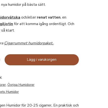
in nya humidor på bästa sätt.
idorvätska
och/eller
renat vatten
, en
giljotin
för att komma igång ordentligt. Och
 så klart.
ara
Cigarrummet humidorpaket.
.
Lägg i varukorgen
K
orer
,
Övriga Humidorer
ets Humidor
en Humidor för 20-25 cigarrer
.
En praktisk och