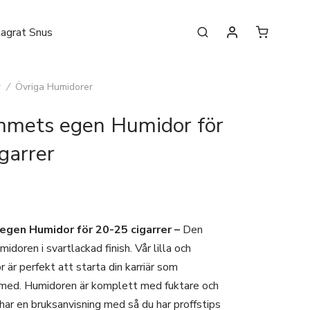
lagrat Snus
r
/
Övriga Humidorer
mmets egen Humidor för
garrer
egen Humidor för 20-25 cigarrer –
Den
idoren i svartlackad finish. Vår lilla och
 är perfekt att starta din karriär som
 med. Humidoren är komplett med fuktare och
ar en bruksanvisning med så du har proffstips