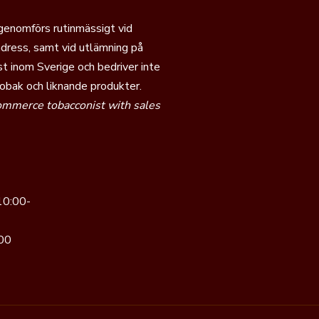
 genomförs rutinmässigt vid
dress, samt vid utlämning på
t inom Sverige och bedriver inte
tobak och liknande produkter.
commerce tobacconist with sales
10:00-
00