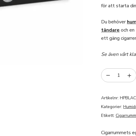
för att starta d
Du behöver
hum
tändare
och en
ett gäng cigarrer
Se även vårt kl
Artikelnr:
HPBLAC
Kategorier:
Humid
Etikett:
Cigarrumm
Cigarrummets eg