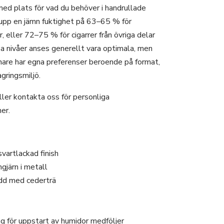
med plats för vad du behöver i handrullade
 upp en jämn fuktighet på 63–65 % för
, eller 72–75 % för cigarrer från övriga delar
a nivåer anses generellt vara optimala, men
nare har egna preferenser beroende på format,
gringsmiljö.
ller kontakta oss för personliga
er.
 svartlackad finish
gjärn i metall
ädd med cederträ
g för uppstart av humidor medföljer