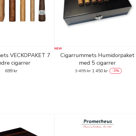
NEW
mets VECKOPAKET 7
Cigarrummets Humidorpaket
dre cigarrer
med 5 cigarrer
699
kr
1 495
kr
1 450
kr
-
3
%