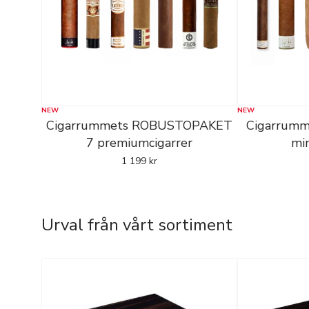
NEW
NEW
Cigarrummets ROBUSTOPAKET
Cigarrum
7 premiumcigarrer
min
1 199
kr
Urval från vårt sortiment